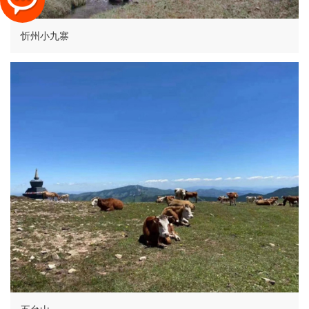
忻州小九寨