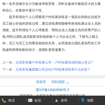
每一名学员竭尽全力为集体争取荣誉，同时从集体中吸取巨大的力量
和信心，在集体中显示个性。
提升和强化个人心理素质户外拓展训练是一项旨在协助企业提升
员工核心价值的训练过程，通过训练课程能够有效地拓展企业人员的
潜能，提升和强化个人心理素质，帮助企业人员建立高尚而尊严的人
格;同时让团队成员能更深刻地体验个人与企业之间，下级与上级之
间，员工与员工之间唇齿相依的关系，从而激发出团队更高昂的工作
热诚和拼搏创新的动力，使团队更富凝聚力。
上一条：
太原富有趣户外拓展公司：户外拓展培训的核心意义?
下一条：
太原富有趣团建公司总结户外拓展训练有什么好处?
回首页
回到顶部
晋ICP备15002898号-3
版权所有：
太原富有趣企业管理咨询有限公司
电话
短信
咨询
地图
技术支持：